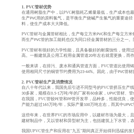
1. PVC管材优势
在通用树脂生产中，以PVC树脂耗乙烯量最低，生产成本也
生产
用的原料氯气，是平衡生产烧碱产生氯气的重要途径
PVC
料，使生产成本大大降低。
PVC管材与金属管材相比，生产每立方米
和生产每立方米
PVC
而生产
管的加工能耗也仅为同口径金属管材的三分之一。
PVC
PVC管材有很好的力学性能，且具备极好的耐腐蚀性，使用
高。一般建筑及公用工程用金属管道
年左右就需更换，而
20
一般来讲，在排污、废水和通风管道方面，PVC管道比使用
使用相同尺寸的铜管节约费用为
。因此，由于
管材
23-44%
PVC
2. PVC管材生产及消费情况
自八十年代以来，我国先后引进不同型号的PVC管挤压生产
多家，规模在
万吨
年的厂家有
余家，
管材、管
30
0.5-1
/
60
UPVC
在我国，PVC管较
管和
管开发早，品种多，性能优良，
PE
PP
产能力超过
万吨
年，实际产量
万吨左右，而其中
165
/
100
UPVC
这些年来，在世界PVC的市场应用中，以建材市场为最大，
建材制品中，又以管材和异型材为主，包括建筑上下水管，
我国UPVC管生产和应用在
九五
期间真正开始得到迅猛的发
"
"