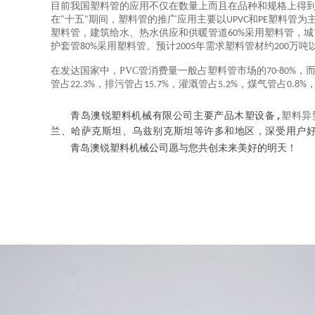
目前我国塑料管的应用不仅在数量上而且在品种和规格上得到
在"十五
期间，塑料管的推广应用主要以
和
塑料管为
"
UPVC
PE
塑料管，建筑给水、热水供应和供暖管道
采用塑料管，城
60%
护套管
采用塑料管。预计
年需求塑料管材约
万吨
80%
2005
200
在发达国家中，PVC管消费量一般占塑料管市场的
，
70-80%
管占
，排污管占
，灌溉管占
，煤气管占
22.3%
15.7%
5.2%
0.8%
青岛澳锐塑料机械有限公司主要产品木塑设备,
塑料异
兰、哈萨克斯坦、乌兹别克斯坦等许多和地区，深受用户
青岛澳锐塑料机械公司愿与您共创未来美好的明天！