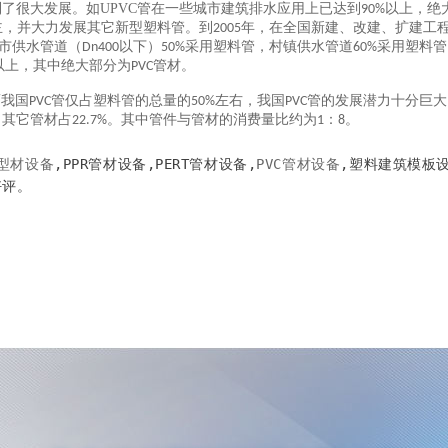
了很大发展。如UPVC管在一些城市建筑排水应用上已达到
以上，绝
90%
主，并大力发展其它新型塑料管。到
年，在全国新建、改建、扩建工
2005
市供水管道（
以下）
采用塑料管，村镇供水管道
采用塑料管
Dn400
50%
60%
以上，其中绝大部分为
管材。
PVC
而我国
管仅占塑料管的总量的
左右，我国
管的发展潜力十分巨大
PVC
50%
PVC
，其它管材占
。其中管件与管材的消费量比约为
：
。
22.7%
1
8
型材设备
,PPR管材设备,PERT管材设备,
PVC管材设备
,塑料建筑模板设
好评。