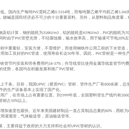
最低。国内生产每吨
需耗乙烯
吨，而每吨聚乙烯平均耗乙烯
PVC
0.5314
1.042
，烧碱是国民经济必不可少的十分重要原料。另外，从塑料制品角度看，
钢及铝计算，钢的能耗为
，铝的能耗是
，
的能耗为
316KJ/m3
619KJ/m3
PVC
7
同时由于
管壁光滑，不结腐蚀瘤，输水效率高，用于输液可节电
左
PVC
20%
过程中重量轻，安装方便，不需维护，而使用钢铁作公用工程的下水管道
作用加工良好的
管道，使用寿命长达
年等。因此，
管材是一种生
PVC
50
PVC
铸铁管节约安装和劳务费用约
；作导线管比使用金属导线套管节约
16-37%
的优势，各国均在积极发展和推广
管材。
PVC
线上千条。目前，我国
（硬质
）管材、管件生产厂有
余家，总
UPVC
PVC
600
件的生产设备基本上实现了国产化。
使用广，在市场上占有重要位置。到
年底，全国塑料管生产线约有
1999
200
管材占
以上。
50%
且增加速度也最快。近年来美国建材制品一直占其制品总量的
，西欧为
60%
农用灌溉管，气体输送管，原油输送管等。
展，主要得益于政府的大力支持和社会对
管材的认识。
UPVC