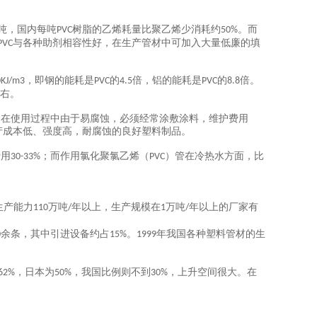
吨，国内每吨
树脂的乙烯耗量比聚乙烯少消耗约
。而
PVC
50%
与各种助剂相容性好，在生产管材中可加入大量低廉的填
PVC
，即钢的能耗是
的
倍，铝的能耗是
的
倍。
0KJ/m3
PVC
4.5
PVC
8.8
右。
，在使用过程中由于易腐蚀，必须经常涂敷涂料，维护费用
产成本低、强度高，耐腐蚀的良好塑料制品。
费用
；而作用氯化聚氯乙烯（
）管在冷热水方面，比
30-33%
PVC
生产能力
万吨
年以上，生产规模在
万吨
年以上的厂家有
110
/
1
/
余条，其中引进设备约占
。
年我国各种塑料管材的生
0
15%
1999
，日本为
，我国比例则不到
，上升空间很大。在
62%
50%
30%